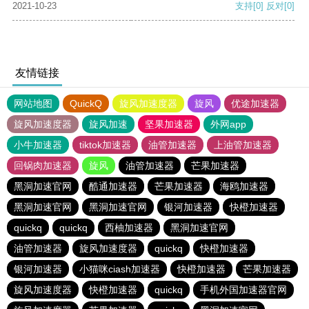
2021-10-23
支持
[0]
反对
[0]
友情链接
网站地图
QuickQ
旋风加速度器
旋风
优途加速器
旋风加速度器
旋风加速
坚果加速器
外网app
小牛加速器
tiktok加速器
油管加速器
上油管加速器
回锅肉加速器
旋风
油管加速器
芒果加速器
黑洞加速官网
酷通加速器
芒果加速器
海鸥加速器
黑洞加速官网
黑洞加速官网
银河加速器
快橙加速器
quickq
quickq
西柚加速器
黑洞加速官网
油管加速器
旋风加速度器
quickq
快橙加速器
银河加速器
小猫咪ciash加速器
快橙加速器
芒果加速器
旋风加速度器
快橙加速器
quickq
手机外国加速器官网