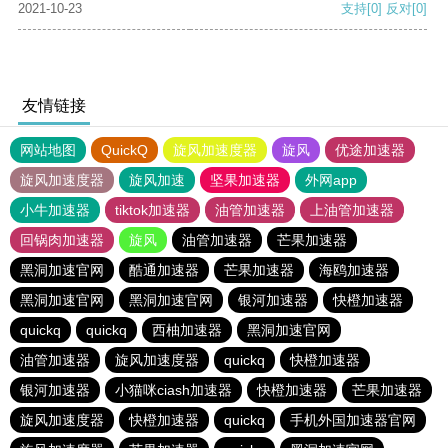
2021-10-23
支持
[0]
反对
[0]
友情链接
网站地图
QuickQ
旋风加速度器
旋风
优途加速器
旋风加速度器
旋风加速
坚果加速器
外网app
小牛加速器
tiktok加速器
油管加速器
上油管加速器
回锅肉加速器
旋风
油管加速器
芒果加速器
黑洞加速官网
酷通加速器
芒果加速器
海鸥加速器
黑洞加速官网
黑洞加速官网
银河加速器
快橙加速器
quickq
quickq
西柚加速器
黑洞加速官网
油管加速器
旋风加速度器
quickq
快橙加速器
银河加速器
小猫咪ciash加速器
快橙加速器
芒果加速器
旋风加速度器
快橙加速器
quickq
手机外国加速器官网