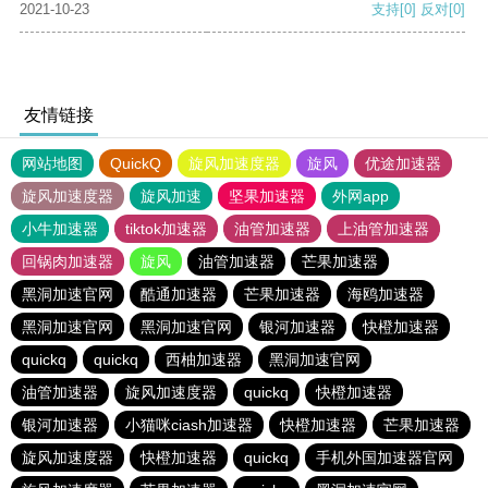
2021-10-23
支持
[0]
反对
[0]
友情链接
网站地图
QuickQ
旋风加速度器
旋风
优途加速器
旋风加速度器
旋风加速
坚果加速器
外网app
小牛加速器
tiktok加速器
油管加速器
上油管加速器
回锅肉加速器
旋风
油管加速器
芒果加速器
黑洞加速官网
酷通加速器
芒果加速器
海鸥加速器
黑洞加速官网
黑洞加速官网
银河加速器
快橙加速器
quickq
quickq
西柚加速器
黑洞加速官网
油管加速器
旋风加速度器
quickq
快橙加速器
银河加速器
小猫咪ciash加速器
快橙加速器
芒果加速器
旋风加速度器
快橙加速器
quickq
手机外国加速器官网