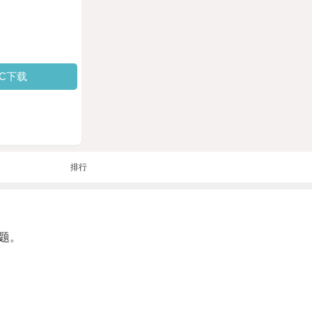
PC下载
排行
题。