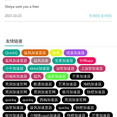
Shriya sent you a frien
2021-10-23
支持
[0]
反对
[0]
友情链接
QuickQ
旋风加速度器
旋风
优途加速器
旋风加速度器
旋风加速
坚果加速器
外网app
小牛加速器
tiktok加速器
油管加速器
上油管加速器
回锅肉加速器
旋风
油管加速器
芒果加速器
黑洞加速官网
酷通加速器
芒果加速器
海鸥加速器
黑洞加速官网
黑洞加速官网
银河加速器
快橙加速器
quickq
quickq
西柚加速器
黑洞加速官网
油管加速器
旋风加速度器
quickq
快橙加速器
银河加速器
小猫咪ciash加速器
快橙加速器
芒果加速器