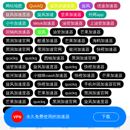
网站地图
QuickQ
旋风加速度器
旋风
优途加速器
旋风加速度器
旋风加速
坚果加速器
外网app
小牛加速器
tiktok加速器
油管加速器
上油管加速器
回锅肉加速器
旋风
油管加速器
芒果加速器
黑洞加速官网
酷通加速器
芒果加速器
海鸥加速器
黑洞加速官网
黑洞加速官网
银河加速器
快橙加速器
quickq
quickq
西柚加速器
黑洞加速官网
油管加速器
旋风加速度器
quickq
快橙加速器
银河加速器
小猫咪ciash加速器
快橙加速器
芒果加速器
旋风加速度器
快橙加速器
quickq
手机外国加速器官网
旋风加速度器
芒果加速器
quickq
黑洞加速官网
芒果加速器
quickq
黑洞加速官网
旋风加速度器
quickq
暴雪vp
永久免费使用的加速器
下载
0.123667s
首页
安卓
苹果
排行
推荐