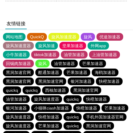
友情链接
网站地图
QuickQ
旋风加速度器
旋风
优途加速器
旋风加速度器
旋风加速
坚果加速器
外网app
小牛加速器
tiktok加速器
油管加速器
上油管加速器
回锅肉加速器
旋风
油管加速器
芒果加速器
黑洞加速官网
酷通加速器
芒果加速器
海鸥加速器
黑洞加速官网
黑洞加速官网
银河加速器
快橙加速器
quickq
quickq
西柚加速器
黑洞加速官网
油管加速器
旋风加速度器
quickq
快橙加速器
银河加速器
小猫咪ciash加速器
快橙加速器
芒果加速器
旋风加速度器
快橙加速器
quickq
手机外国加速器官网
旋风加速度器
芒果加速器
quickq
黑洞加速官网