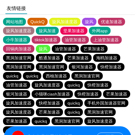
友情链接
网站地图
QuickQ
旋风加速度器
旋风
优途加速器
旋风加速度器
旋风加速
坚果加速器
外网app
小牛加速器
tiktok加速器
油管加速器
上油管加速器
回锅肉加速器
旋风
油管加速器
芒果加速器
黑洞加速官网
酷通加速器
芒果加速器
海鸥加速器
黑洞加速官网
黑洞加速官网
银河加速器
快橙加速器
quickq
quickq
西柚加速器
黑洞加速官网
油管加速器
旋风加速度器
quickq
快橙加速器
银河加速器
小猫咪ciash加速器
快橙加速器
芒果加速器
旋风加速度器
快橙加速器
quickq
手机外国加速器官网
旋风加速度器
芒果加速器
quickq
黑洞加速官网
芒果加速器
quickq
黑洞加速官网
旋风加速度器
quickq
暴雪vp