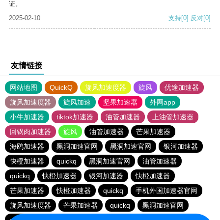
证。
2025-02-10
支持
[0]
反对
[0]
友情链接
网站地图
QuickQ
旋风加速度器
旋风
优途加速器
旋风加速度器
旋风加速
坚果加速器
外网app
小牛加速器
tiktok加速器
油管加速器
上油管加速器
回锅肉加速器
旋风
油管加速器
芒果加速器
海鸥加速器
黑洞加速官网
黑洞加速官网
银河加速器
快橙加速器
quickq
黑洞加速官网
油管加速器
quickq
快橙加速器
银河加速器
快橙加速器
芒果加速器
快橙加速器
quickq
手机外国加速器官网
旋风加速度器
芒果加速器
quickq
黑洞加速官网