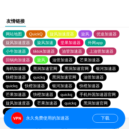
友情链接
网站地图
QuickQ
旋风加速度器
旋风
优途加速器
旋风加速度器
旋风加速
坚果加速器
外网app
小牛加速器
tiktok加速器
油管加速器
上油管加速器
回锅肉加速器
旋风
油管加速器
芒果加速器
海鸥加速器
黑洞加速官网
黑洞加速官网
银河加速器
快橙加速器
quickq
黑洞加速官网
油管加速器
quickq
快橙加速器
银河加速器
快橙加速器
芒果加速器
快橙加速器
quickq
手机外国加速器官网
旋风加速度器
芒果加速器
quickq
黑洞加速官网
quickq
quickq
永久免费使用的加速器
下载
首页
安卓
苹果
排行
推荐