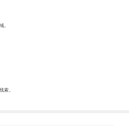
域。
线索。