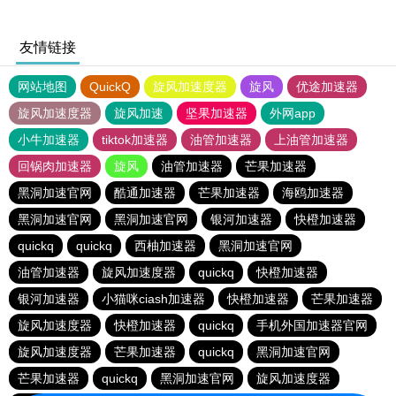
友情链接
网站地图
QuickQ
旋风加速度器
旋风
优途加速器
旋风加速度器
旋风加速
坚果加速器
外网app
小牛加速器
tiktok加速器
油管加速器
上油管加速器
回锅肉加速器
旋风
油管加速器
芒果加速器
黑洞加速官网
酷通加速器
芒果加速器
海鸥加速器
黑洞加速官网
黑洞加速官网
银河加速器
快橙加速器
quickq
quickq
西柚加速器
黑洞加速官网
油管加速器
旋风加速度器
quickq
快橙加速器
银河加速器
小猫咪ciash加速器
快橙加速器
芒果加速器
旋风加速度器
快橙加速器
quickq
手机外国加速器官网
旋风加速度器
芒果加速器
quickq
黑洞加速官网
芒果加速器
quickq
黑洞加速官网
旋风加速度器