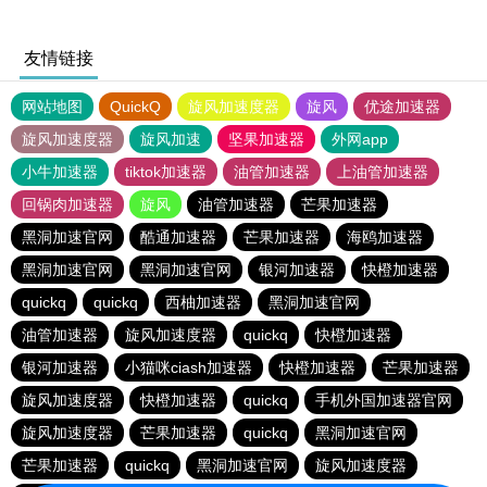
友情链接
网站地图
QuickQ
旋风加速度器
旋风
优途加速器
旋风加速度器
旋风加速
坚果加速器
外网app
小牛加速器
tiktok加速器
油管加速器
上油管加速器
回锅肉加速器
旋风
油管加速器
芒果加速器
黑洞加速官网
酷通加速器
芒果加速器
海鸥加速器
黑洞加速官网
黑洞加速官网
银河加速器
快橙加速器
quickq
quickq
西柚加速器
黑洞加速官网
油管加速器
旋风加速度器
quickq
快橙加速器
银河加速器
小猫咪ciash加速器
快橙加速器
芒果加速器
旋风加速度器
快橙加速器
quickq
手机外国加速器官网
旋风加速度器
芒果加速器
quickq
黑洞加速官网
芒果加速器
quickq
黑洞加速官网
旋风加速度器