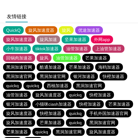
友情链接
QuickQ
旋风加速度器
旋风
优途加速器
旋风加速度器
旋风加速
坚果加速器
外网app
小牛加速器
tiktok加速器
油管加速器
上油管加速器
回锅肉加速器
旋风
油管加速器
芒果加速器
黑洞加速官网
酷通加速器
芒果加速器
海鸥加速器
黑洞加速官网
黑洞加速官网
银河加速器
快橙加速器
quickq
quickq
西柚加速器
黑洞加速官网
油管加速器
旋风加速度器
quickq
快橙加速器
银河加速器
小猫咪ciash加速器
快橙加速器
芒果加速器
旋风加速度器
快橙加速器
quickq
手机外国加速器官网
旋风加速度器
芒果加速器
quickq
黑洞加速官网
芒果加速器
quickq
黑洞加速官网
旋风加速度器