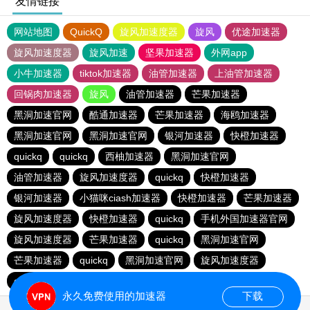
友情链接
网站地图
QuickQ
旋风加速度器
旋风
优途加速器
旋风加速度器
旋风加速
坚果加速器
外网app
小牛加速器
tiktok加速器
油管加速器
上油管加速器
回锅肉加速器
旋风
油管加速器
芒果加速器
黑洞加速官网
酷通加速器
芒果加速器
海鸥加速器
黑洞加速官网
黑洞加速官网
银河加速器
快橙加速器
quickq
quickq
西柚加速器
黑洞加速官网
油管加速器
旋风加速度器
quickq
快橙加速器
银河加速器
小猫咪ciash加速器
快橙加速器
芒果加速器
旋风加速度器
快橙加速器
quickq
手机外国加速器官网
旋风加速度器
芒果加速器
quickq
黑洞加速官网
芒果加速器
quickq
黑洞加速官网
旋风加速度器
quickq
暴雪vp
永久免费使用的加速器
下载